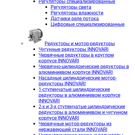
Регуляторы специализированные
Регуляторы света
Регуляторы влажности
Датчики реле потока
Цифровые специализированные
Редукторы и мотор-редукторы
Чугунные редукторы INNOVARI
Червячные редукторы в круглом
корпусе INNOVARI
Червячно-цилиндрические редукторы в
алюминиевом корпусе INNOVARI
Насадные цилиндрические мотор-
редукторы INNOVARI
1-ступенчатые цилиндрические
редукторы в алюминиевом корпусе
INNOVARI
2-х и 3-х ступенчатые цилиндрические
редукторы в алюминиевом и чугунном
корпусе INNOVARI
Червячные мотор-редукторы из
нержавеющей стали INNOVARI