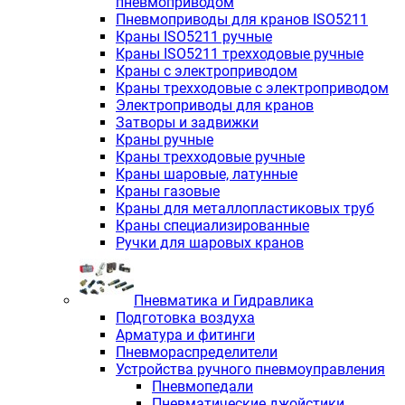
пневмоприводом
Пневмоприводы для кранов ISO5211
Краны ISO5211 ручные
Краны ISO5211 трехходовые ручные
Краны с электроприводом
Краны трехходовые с электроприводом
Электроприводы для кранов
Затворы и задвижки
Краны ручные
Краны трехходовые ручные
Краны шаровые, латунные
Краны газовые
Краны для металлопластиковых труб
Краны специализированные
Ручки для шаровых кранов
Пневматика и Гидравлика
Подготовка воздуха
Арматура и фитинги
Пневмораспределители
Устройства ручного пневмоуправления
Пневмопедали
Пневматические джойстики