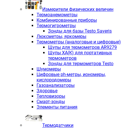
Измерители физических величин
Термоанемометры
Комбинированные приборы
Термогигрометры
Зонды для базы Testo Saveris
Люксметры, яркомеры
Термометры (аналоговые и цифровые)
Щупы для термометров AR9279
Щупы ХА(К) для портативных
термометров
Зонды для термометров Testo
Шумомеры
Цифровые ph-метры, иономеры,
кислородомеры
Газоанализаторы
Здоровье
Тепловизоры
Смарт-зонды
Элементы питания
Термодатчики