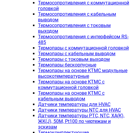
Термосопротивления с коммутационной
головкой
Термосопротивления с кабельным
выводом
Термосопротивления с токовым
выходом
Термосопротивления с интерфейсом RS-
485
Термопары с коммутационной головкой
Термопары с кабельным выводом
Термопары с токовым выходом
Термопары бескорпусные
Термопары на основе КТМС модульные
высокотемпературные
Термопары на основе КТМС с
коммутационной головкой
Термопары на основе КТМС с
кабельным выводом
Датчики температуры для HVAC
Датчики температуры NTC для HVAC
Датчики температуры PTС, NTC, ХА(К),
ЖК(J), 50М, Pt100 по чертежам и
эскизам
Термокомплектующие