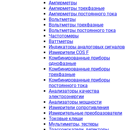
Амперметры
Амперметры трехфазные
Амперметры постоянного тока
Вольтметры
Вольтметры трехфазные
Вольтметры постоянного тока
Частотомеры
Ваттметры
Индикаторы аналоговых сигналов
Измерители COS F
Комбинированные приборы
однофазные
Комбинированные приборы
трехфазные
Комбинированные приборы
постоянного тока
Анализаторы качества
электроэнергии
Анализаторы мощности
Измерители сопротивления
Измерительные преобразователи
Токовые клещи
Мультиметры, тестеры
Трассоискатели, детекторы