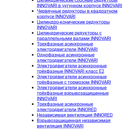
Цилиндрические соосные редукторы
INNOVARI в чугунном корпусе INNOVARI
Червячные редукторы в квадратном
корпусе INNOVARI
Цилиндро-конические редукторы
INNOVARI
Цилиндрические редукторы с
параллельными валами INNOVARI
Трехфазные асинхронные
электродвигатели INNOVARI
Однофазные асинхронные
электродвигатели INNOVARI
Электродвигатели асинхронные
трёхфазные INNOVARI класс E2
Электродвигатели асинхронные
трёхфазные с тормозом INNOVARI
Электродвигатели асинхронные
трёхфазные взрывозащищенные
INNOVARI
Трехфазные асинхронные
электродвигатели INNORED
Независимая вентиляция INNORED
Взрывозащищенная независимая
вентиляция INNOVARI