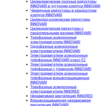
Цилиндрические соосные редукторы
INNOVARI в чугунном корпусе INNOVARI
Червячные редукторы в квадратном
корпусе INNOVARI
Цилиндро-конические редукторы
INNOVARI
Цилиндрические редукторы с
параллельными валами INNOVARI
Трехфазные асинхронные
электродвигатели INNOVARI
Однофазные асинхронные
электродвигатели INNOVARI
Электродвигатели асинхронные
трёхфазные INNOVARI класс E2
Электродвигатели асинхронные
трёхфазные с тормозом INNOVARI
Электродвигатели асинхронные
трёхфазные взрывозащищенные
INNOVARI
Трехфазные асинхронные
электродвигатели INNORED
Независимая вентиляция INNORED
Взрывозащищенная независимая
вентиляция INNOVARI