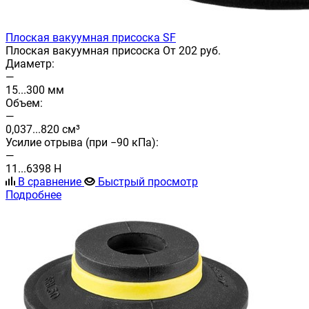
Плоская вакуумная присоска SF
Плоская вакуумная присоска От 202 руб.
Диаметр:
—
15...300 мм
Объем:
—
0,037...820 см³
Усилие отрыва (при −90 кПа):
—
11...6398 Н
В сравнение
Быстрый просмотр
Подробнее