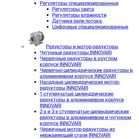
Регуляторы специализированные
Регуляторы света
Регуляторы влажности
Датчики реле потока
Цифровые специализированные
Редукторы и мотор-редукторы
Чугунные редукторы INNOVARI
Червячные редукторы в круглом
корпусе INNOVARI
Червячно-цилиндрические редукторы в
алюминиевом корпусе INNOVARI
Насадные цилиндрические мотор-
редукторы INNOVARI
1-ступенчатые цилиндрические
редукторы в алюминиевом корпусе
INNOVARI
2-х и 3-х ступенчатые цилиндрические
редукторы в алюминиевом и чугунном
корпусе INNOVARI
Червячные мотор-редукторы из
нержавеющей стали INNOVARI