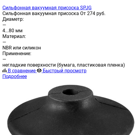
Сильфонная вакуумная присоска SPJG
Сильфонная вакуумная присоска От 274 руб.
Диаметр:
—
4...80 мм
Материал:
—
NBR или силикон
Применение:
—
негладкие поверхности (бумага, пластиковая пленка)
В сравнение
Быстрый просмотр
Подробнее