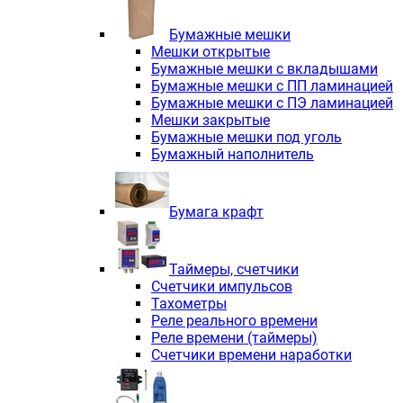
Электродвигатели асинхронные трё
Электродвигатели асинхронные тр
Бумажные мешки
Трехфазные асинхронные электродв
Мешки открытые
Независимая вентиляция INNORED
Бумажные мешки с вкладышами
Взрывозащищенная независимая ве
Бумажные мешки с ПП ламинацией
Одноступенчатые цилиндрические р
Бумажные мешки с ПЭ ламинацией
Экономичные червячные редукторы 
Мешки закрытые
Компактные мотор-редукторы INNO
Бумажные мешки под уголь
Компактные мотор-редукторы INNO
Бумажный наполнитель
Вибраторы INNORED
Вариаторы INNORED
Бумага крафт
Таймеры, счетчики
Счетчики импульсов
Тахометры
Реле реального времени
Реле времени (таймеры)
Счетчики времени наработки