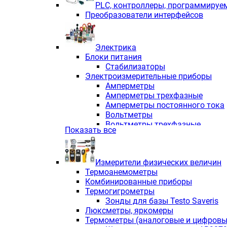
PLС, контроллеры, программируе
Преобразователи интерфейсов
Электрика
Блоки питания
Стабилизаторы
Электроизмерительные приборы
Амперметры
Амперметры трехфазные
Амперметры постоянного тока
Вольтметры
Вольтметры трехфазные
Показать все
Вольтметры постоянного тока
Частотомеры
Ваттметры
Измерители физических величин
Индикаторы аналоговых сигна
Термоанемометры
Измерители COS F
Комбинированные приборы
Комбинированные приборы од
Термогигрометры
Комбинированные приборы тр
Зонды для базы Testo Saveris
Комбинированные приборы пос
Люксметры, яркомеры
Анализаторы качества электро
Термометры (аналоговые и цифровы
Анализаторы мощности