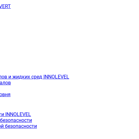
OVERT
лов и жидких сред INNOLEVEL
иалов
ровня
ти INNOLEVEL
 безопасности
й безопасности