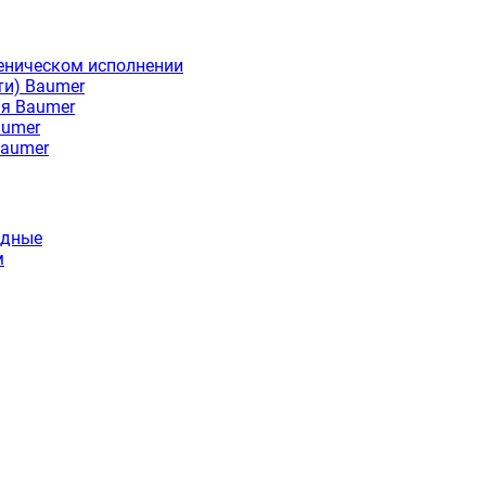
еническом исполнении
ти) Baumer
ия Baumer
aumer
Baumer
идные
м