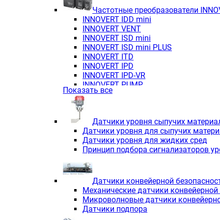
Частотные преобразователи INN
INNOVERT IDD mini
INNOVERT VENT
INNOVERT ISD mini
INNOVERT ISD mini PLUS
INNOVERT ITD
INNOVERT IРD
INNOVERT IРD-VR
INNOVERT PUMP
Показать все
Датчики уровня сыпучих материа
Датчики уровня для сыпучих матер
Датчики уровня для жидких сред
Принцип подбора сигнализаторов у
Датчики конвейерной безопаснос
Механические датчики конвейерной
Микроволновые датчики конвейерно
Датчики подпора