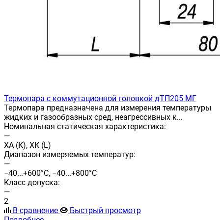
Термопара с коммутационной головкой дТП205 МГ
Термопара предназначена для измерения температуры
жидких и газообразных сред, неагрессивных к...
Номинальная статическая характеристика:
—
ХА (К), ХК (L)
Диапазон измеряемых температур:
—
−40...+600°С, −40...+800°С
Класс допуска:
—
2
В сравнение
Быстрый просмотр
Подробнее