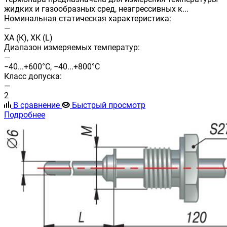
жидких и газообразных сред, неагрессивных к...
Номинальная статическая характеристика:
—
ХА (К), ХК (L)
Диапазон измеряемых температур:
—
−40...+600°С, −40...+800°С
Класс допуска:
—
2
В сравнение
Быстрый просмотр
Подробнее