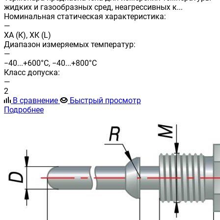
жидких и газообразных сред, неагрессивных к...
Номинальная статическая характеристика:
—
ХА (К), ХК (L)
Диапазон измеряемых температур:
—
−40...+600°С, −40...+800°С
Класс допуска:
—
2
В сравнение
Быстрый просмотр
Подробнее