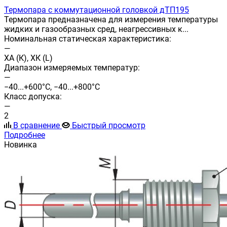
Термопара с коммутационной головкой дТП195
Термопара предназначена для измерения температуры
жидких и газообразных сред, неагрессивных к...
Номинальная статическая характеристика:
—
ХА (К), ХК (L)
Диапазон измеряемых температур:
—
−40...+600°С, −40...+800°С
Класс допуска:
—
2
В сравнение
Быстрый просмотр
Подробнее
Новинка