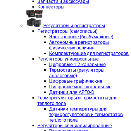
Запчасти и аксессуары
Коннекторы
Регуляторы и регистраторы
Регистраторы (самописцы)
Электронные (безбумажные)
Автономные регистраторы
физических величин
Комплектующие для регистраторов
Регуляторы универсальные
Цифровые 1-2-канальные
Термостаты (регуляторы
аналоговые)
Цифровые графические
Цифровые многоканальные
Датчики для АРГО-D
Терморегуляторы и термостаты для
теплого пола
Датчики температуры для
терморегуляторов и термостатов
теплого пола
Регуляторы специализированные