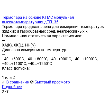
Термопара на основе КТМС модульная
высокотемпературная дТП135
Термопара предназначена для измерения температуры
жидких и газообразных сред, неагрессивных к...
Номинальная статическая характеристика:
—
ХА(K), ХК(L), НН(N)
Диапазон измеряемых температур:
—
−40…+600°C, −40…+800°C, −40…+900°C, −40…+1000°С,
−40…+1100°С, −40…+1250°С
Класс допуска:
—
1 или 2
В сравнение
Быстрый просмотр
Подробнее
Хит