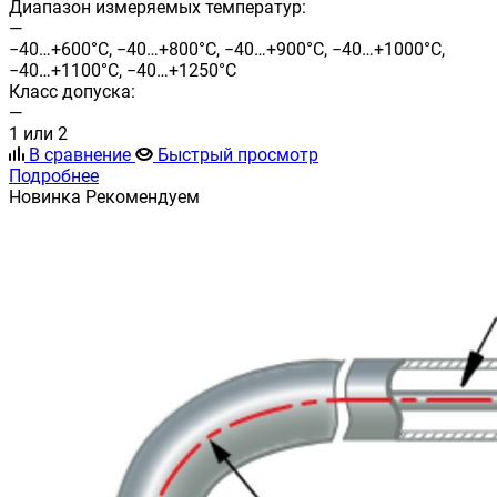
Диапазон измеряемых температур:
—
−40…+600°C, −40…+800°C, −40…+900°C, −40…+1000°С,
−40…+1100°С, −40…+1250°С
Класс допуска:
—
1 или 2
В сравнение
Быстрый просмотр
Подробнее
Новинка
Рекомендуем