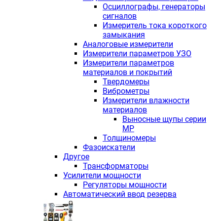
Осциллографы, генераторы
сигналов
Измеритель тока короткого
замыкания
Аналоговые измерители
Измерители параметров УЗО
Измерители параметров
материалов и покрытий
Твердомеры
Виброметры
Измерители влажности
материалов
Выносные щупы серии
МР
Толщиномеры
Фазоискатели
Другое
Трансформаторы
Усилители мощности
Регуляторы мощности
Автоматический ввод резерва