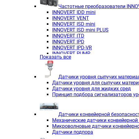
Частотные преобразователи INN
INNOVERT IDD mini
INNOVERT VENT
INNOVERT ISD mini
INNOVERT ISD mini PLUS
INNOVERT ITD
INNOVERT IРD
INNOVERT IРD-VR
INNOVERT PUMP
Показать все
Датчики уровня сыпучих материа
Датчики уровня для сыпучих матер
Датчики уровня для жидких сред
Принцип подбора сигнализаторов у
Датчики конвейерной безопаснос
Механические датчики конвейерной
Микроволновые датчики конвейерно
Датчики подпора