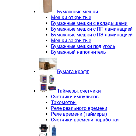
Электродвигатели асинхронные трё
Электродвигатели асинхронные тр
Бумажные мешки
Трехфазные асинхронные электродв
Мешки открытые
Независимая вентиляция INNORED
Бумажные мешки с вкладышами
Взрывозащищенная независимая ве
Бумажные мешки с ПП ламинацией
Одноступенчатые цилиндрические р
Бумажные мешки с ПЭ ламинацией
Экономичные червячные редукторы 
Мешки закрытые
Компактные мотор-редукторы INNO
Бумажные мешки под уголь
Компактные мотор-редукторы INNO
Бумажный наполнитель
Вибраторы INNORED
Вариаторы INNORED
Бумага крафт
Таймеры, счетчики
Счетчики импульсов
Тахометры
Реле реального времени
Реле времени (таймеры)
Счетчики времени наработки