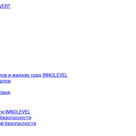
OVERT
лов и жидких сред INNOLEVEL
иалов
ровня
ти INNOLEVEL
 безопасности
й безопасности