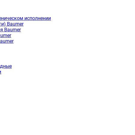
еническом исполнении
ти) Baumer
ия Baumer
aumer
Baumer
идные
м