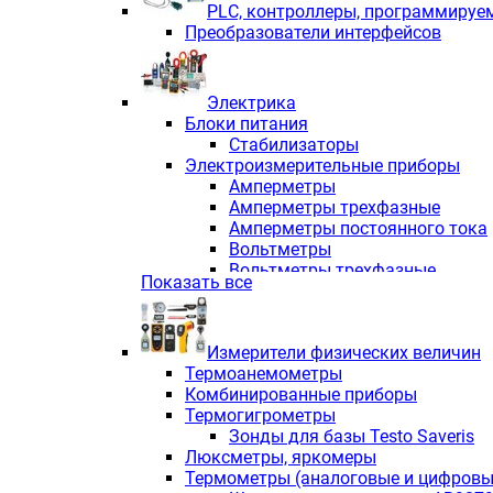
PLС, контроллеры, программируе
Преобразователи интерфейсов
Электрика
Блоки питания
Стабилизаторы
Электроизмерительные приборы
Амперметры
Амперметры трехфазные
Амперметры постоянного тока
Вольтметры
Вольтметры трехфазные
Показать все
Вольтметры постоянного тока
Частотомеры
Ваттметры
Измерители физических величин
Индикаторы аналоговых сигна
Термоанемометры
Измерители COS F
Комбинированные приборы
Комбинированные приборы од
Термогигрометры
Комбинированные приборы тр
Зонды для базы Testo Saveris
Комбинированные приборы пос
Люксметры, яркомеры
Анализаторы качества электро
Термометры (аналоговые и цифровы
Анализаторы мощности