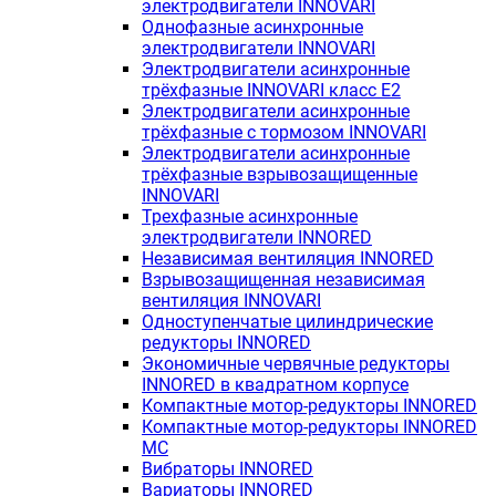
электродвигатели INNOVARI
Однофазные асинхронные
электродвигатели INNOVARI
Электродвигатели асинхронные
трёхфазные INNOVARI класс E2
Электродвигатели асинхронные
трёхфазные с тормозом INNOVARI
Электродвигатели асинхронные
трёхфазные взрывозащищенные
INNOVARI
Трехфазные асинхронные
электродвигатели INNORED
Независимая вентиляция INNORED
Взрывозащищенная независимая
вентиляция INNOVARI
Одноступенчатые цилиндрические
редукторы INNORED
Экономичные червячные редукторы
INNORED в квадратном корпусе
Компактные мотор-редукторы INNORED
Компактные мотор-редукторы INNORED
MC
Вибраторы INNORED
Вариаторы INNORED