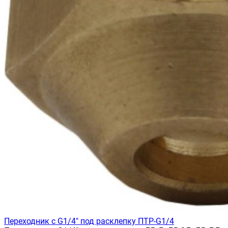
Переходник с G1/4" под расклепку ПТР-G1/4