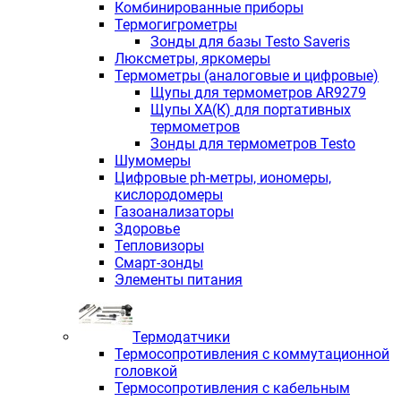
Комбинированные приборы
Термогигрометры
Зонды для базы Testo Saveris
Люксметры, яркомеры
Термометры (аналоговые и цифровые)
Щупы для термометров AR9279
Щупы ХА(К) для портативных
термометров
Зонды для термометров Testo
Шумомеры
Цифровые ph-метры, иономеры,
кислородомеры
Газоанализаторы
Здоровье
Тепловизоры
Смарт-зонды
Элементы питания
Термодатчики
Термосопротивления с коммутационной
головкой
Термосопротивления с кабельным