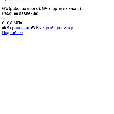
—
G¼ (рабочие порты), G⅛ (порты выхлопа)
Рабочее давление:
—
0…0,8 МПа
В сравнение
Быстрый просмотр
Подробнее