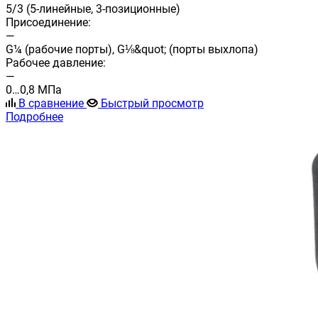
5/3 (5-линейные, 3-позиционные)
Присоединение:
—
G¼ (рабочие порты), G⅛&quot; (порты выхлопа)
Рабочее давление:
—
0…0,8 МПа
В сравнение
Быстрый просмотр
Подробнее