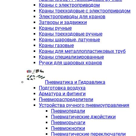
Краны с электроприводом
Краны трехходовые с электроприводом
Электроприводы для кранов
Затворы и задвижки
Краны ручные
Краны трехходовые ручные
Краны шаровые, латунные
Краны газовые
Краны для металлопластиковых труб
Краны специализированные
Ручки для шаровых кранов
Пневматика и Гидравлика
Подготовка воздуха
Арматура и фитинги
Пневмораспределители
Устройства ручного пневмоуправления
Пневмопедали
Пневматические джойстики
Пневморычаги
Пневмокнопки
Пневматические переключатели