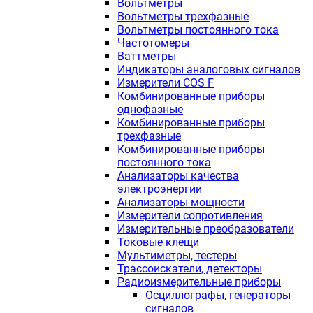
Вольтметры
Вольтметры трехфазные
Вольтметры постоянного тока
Частотомеры
Ваттметры
Индикаторы аналоговых сигналов
Измерители COS F
Комбинированные приборы
однофазные
Комбинированные приборы
трехфазные
Комбинированные приборы
постоянного тока
Анализаторы качества
электроэнергии
Анализаторы мощности
Измерители сопротивления
Измерительные преобразователи
Токовые клещи
Мультиметры, тестеры
Трассоискатели, детекторы
Радиоизмерительные приборы
Осциллографы, генераторы
сигналов