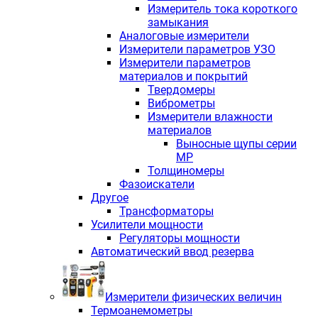
Измеритель тока короткого
замыкания
Аналоговые измерители
Измерители параметров УЗО
Измерители параметров
материалов и покрытий
Твердомеры
Виброметры
Измерители влажности
материалов
Выносные щупы серии
МР
Толщиномеры
Фазоискатели
Другое
Трансформаторы
Усилители мощности
Регуляторы мощности
Автоматический ввод резерва
Измерители физических величин
Термоанемометры