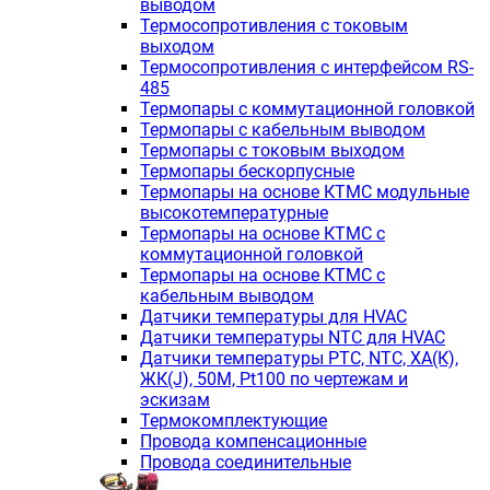
выводом
Термосопротивления с токовым
выходом
Термосопротивления с интерфейсом RS-
485
Термопары с коммутационной головкой
Термопары с кабельным выводом
Термопары с токовым выходом
Термопары бескорпусные
Термопары на основе КТМС модульные
высокотемпературные
Термопары на основе КТМС с
коммутационной головкой
Термопары на основе КТМС с
кабельным выводом
Датчики температуры для HVAC
Датчики температуры NTC для HVAC
Датчики температуры PTС, NTC, ХА(К),
ЖК(J), 50М, Pt100 по чертежам и
эскизам
Термокомплектующие
Провода компенсационные
Провода соединительные