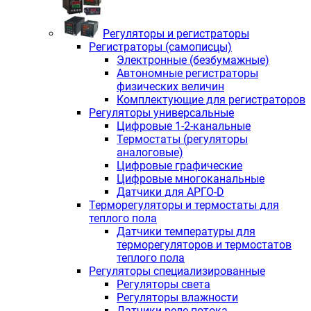
Регуляторы и регистраторы
Регистраторы (самописцы)
Электронные (безбумажные)
Автономные регистраторы
физических величин
Комплектующие для регистраторов
Регуляторы универсальные
Цифровые 1-2-канальные
Термостаты (регуляторы
аналоговые)
Цифровые графические
Цифровые многоканальные
Датчики для АРГО-D
Терморегуляторы и термостаты для
теплого пола
Датчики температуры для
терморегуляторов и термостатов
теплого пола
Регуляторы специализированные
Регуляторы света
Регуляторы влажности
Датчики реле потока