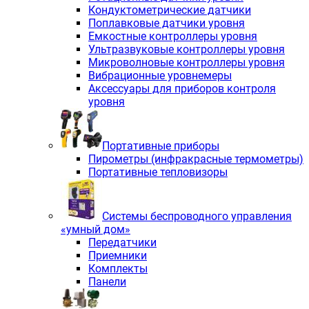
Кондуктометрические датчики
Поплавковые датчики уровня
Емкостные контроллеры уровня
Ультразвуковые контроллеры уровня
Микроволновые контроллеры уровня
Вибрационные уровнемеры
Аксессуары для приборов контроля
уровня
Портативные приборы
Пирометры (инфракрасные термометры)
Портативные тепловизоры
Системы беспроводного управления
«умный дом»
Передатчики
Приемники
Комплекты
Панели