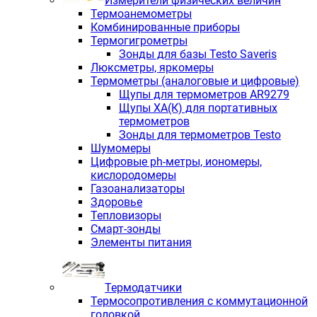
Измерители физических величин
Термоанемометры
Комбинированные приборы
Термогигрометры
Зонды для базы Testo Saveris
Люксметры, яркомеры
Термометры (аналоговые и цифровые)
Щупы для термометров AR9279
Щупы ХА(К) для портативных
термометров
Зонды для термометров Testo
Шумомеры
Цифровые ph-метры, иономеры,
кислородомеры
Газоанализаторы
Здоровье
Тепловизоры
Смарт-зонды
Элементы питания
Термодатчики
Термосопротивления с коммутационной
головкой