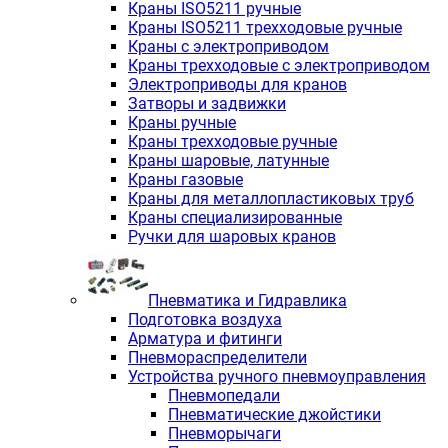
Краны ISO5211 ручные
Краны ISO5211 трехходовые ручные
Краны с электроприводом
Краны трехходовые с электроприводом
Электроприводы для кранов
Затворы и задвижки
Краны ручные
Краны трехходовые ручные
Краны шаровые, латунные
Краны газовые
Краны для металлопластиковых труб
Краны специализированные
Ручки для шаровых кранов
Пневматика и Гидравлика
Подготовка воздуха
Арматура и фитинги
Пневмораспределители
Устройства ручного пневмоуправления
Пневмопедали
Пневматические джойстики
Пневморычаги