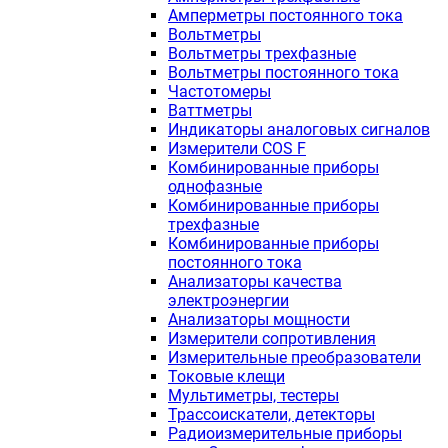
Амперметры постоянного тока
Вольтметры
Вольтметры трехфазные
Вольтметры постоянного тока
Частотомеры
Ваттметры
Индикаторы аналоговых сигналов
Измерители COS F
Комбинированные приборы
однофазные
Комбинированные приборы
трехфазные
Комбинированные приборы
постоянного тока
Анализаторы качества
электроэнергии
Анализаторы мощности
Измерители сопротивления
Измерительные преобразователи
Токовые клещи
Мультиметры, тестеры
Трассоискатели, детекторы
Радиоизмерительные приборы