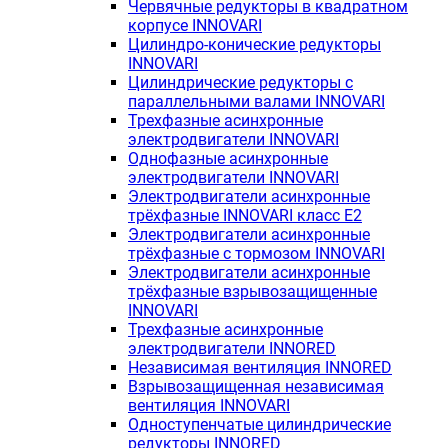
Червячные редукторы в квадратном
корпусе INNOVARI
Цилиндро-конические редукторы
INNOVARI
Цилиндрические редукторы с
параллельными валами INNOVARI
Трехфазные асинхронные
электродвигатели INNOVARI
Однофазные асинхронные
электродвигатели INNOVARI
Электродвигатели асинхронные
трёхфазные INNOVARI класс E2
Электродвигатели асинхронные
трёхфазные с тормозом INNOVARI
Электродвигатели асинхронные
трёхфазные взрывозащищенные
INNOVARI
Трехфазные асинхронные
электродвигатели INNORED
Независимая вентиляция INNORED
Взрывозащищенная независимая
вентиляция INNOVARI
Одноступенчатые цилиндрические
редукторы INNORED