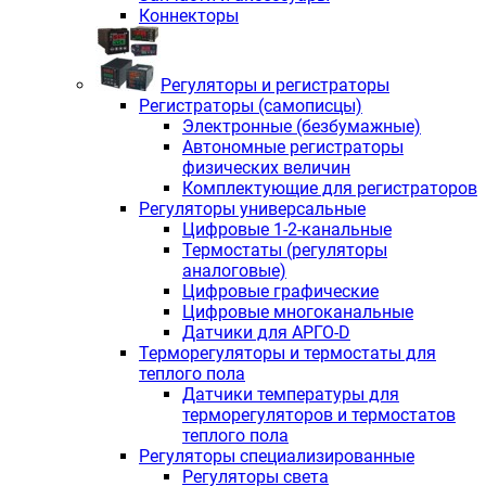
Коннекторы
Регуляторы и регистраторы
Регистраторы (самописцы)
Электронные (безбумажные)
Автономные регистраторы
физических величин
Комплектующие для регистраторов
Регуляторы универсальные
Цифровые 1-2-канальные
Термостаты (регуляторы
аналоговые)
Цифровые графические
Цифровые многоканальные
Датчики для АРГО-D
Терморегуляторы и термостаты для
теплого пола
Датчики температуры для
терморегуляторов и термостатов
теплого пола
Регуляторы специализированные
Регуляторы света