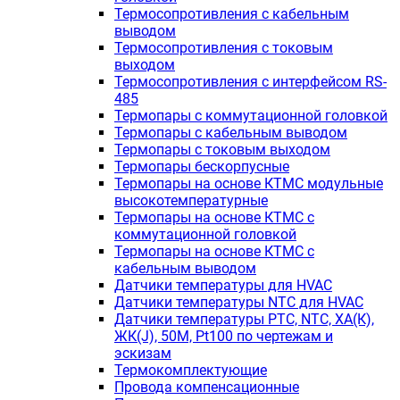
Термосопротивления с кабельным
выводом
Термосопротивления с токовым
выходом
Термосопротивления с интерфейсом RS-
485
Термопары с коммутационной головкой
Термопары с кабельным выводом
Термопары с токовым выходом
Термопары бескорпусные
Термопары на основе КТМС модульные
высокотемпературные
Термопары на основе КТМС с
коммутационной головкой
Термопары на основе КТМС с
кабельным выводом
Датчики температуры для HVAC
Датчики температуры NTC для HVAC
Датчики температуры PTС, NTC, ХА(К),
ЖК(J), 50М, Pt100 по чертежам и
эскизам
Термокомплектующие
Провода компенсационные