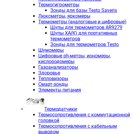
Термогигрометры
Зонды для базы Testo Saveris
Люксметры, яркомеры
Термометры (аналоговые и цифровые)
Щупы для термометров AR9279
Щупы ХА(К) для портативных
термометров
Зонды для термометров Testo
Шумомеры
Цифровые ph-метры, иономеры,
кислородомеры
Газоанализаторы
Здоровье
Тепловизоры
Смарт-зонды
Элементы питания
Термодатчики
Термосопротивления с коммутационной
головкой
Термосопротивления с кабельным
выводом