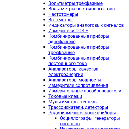
Вольтметры трехфазные
Вольтметры постоянного тока
Частотомеры
Ваттметры
Индикаторы аналоговых сигналов
Измерители COS F
Комбинированные приборы
однофазные
Комбинированные приборы
трехфазные
Комбинированные приборы
постоянного тока
Анализаторы качества
электроэнергии
Анализаторы мощности
Измерители сопротивления
Измерительные преобразователи
Токовые клещи
Мультиметры, тестеры
Трассоискатели, детекторы
Радиоизмерительные приборы
Осциллографы, генераторы
сигналов