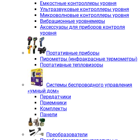
Емкостные контроллеры уровня
Ультразвуковые контроллеры уровня
Микроволновые контроллеры уровня
Вибрационные уровнемеры
Аксессуары для приборов контроля
уровня
Портативные приборы
Пирометры (инфракрасные термометры)
Портативные тепловизоры
Системы беспроводного управления
«умный дом»
Передатчики
Приемники
Комплекты
Панели
Преобразователи