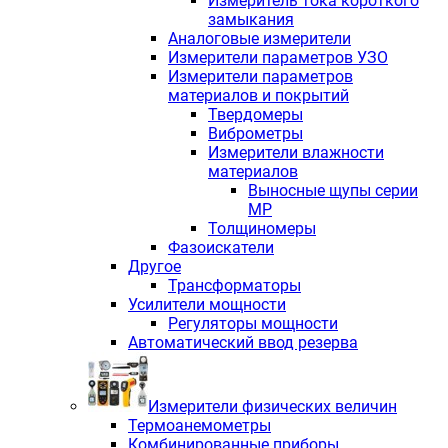
Измеритель тока короткого
замыкания
Аналоговые измерители
Измерители параметров УЗО
Измерители параметров
материалов и покрытий
Твердомеры
Виброметры
Измерители влажности
материалов
Выносные щупы серии
МР
Толщиномеры
Фазоискатели
Другое
Трансформаторы
Усилители мощности
Регуляторы мощности
Автоматический ввод резерва
Измерители физических величин
Термоанемометры
Комбинированные приборы