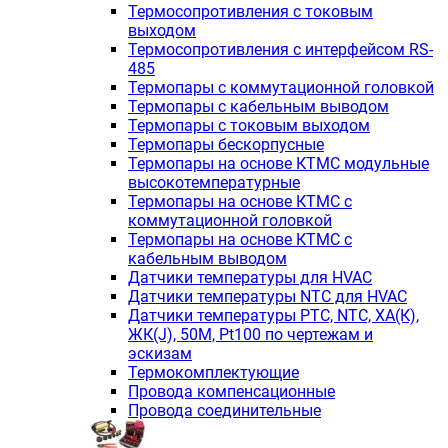
Термосопротивления с токовым
выходом
Термосопротивления с интерфейсом RS-
485
Термопары с коммутационной головкой
Термопары с кабельным выводом
Термопары с токовым выходом
Термопары бескорпусные
Термопары на основе КТМС модульные
высокотемпературные
Термопары на основе КТМС с
коммутационной головкой
Термопары на основе КТМС с
кабельным выводом
Датчики температуры для HVAC
Датчики температуры NTC для HVAC
Датчики температуры PTС, NTC, ХА(К),
ЖК(J), 50М, Pt100 по чертежам и
эскизам
Термокомплектующие
Провода компенсационные
Провода соединительные