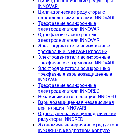
Цилиндро-конические редукторы
INNOVARI
Цилиндрические редукторы с
параллельными валами INNOVARI
Трехфазные асинхронные
электродвигатели INNOVARI
Однофазные асинхронные
электродвигатели INNOVARI
Электродвигатели асинхронные
трёхфазные INNOVARI класс E2
Электродвигатели асинхронные
трёхфазные с тормозом INNOVARI
Электродвигатели асинхронные
трёхфазные взрывозащищенные
INNOVARI
Трехфазные асинхронные
электродвигатели INNORED
Независимая вентиляция INNORED
Взрывозащищенная независимая
вентиляция INNOVARI
Одноступенчатые цилиндрические
редукторы INNORED
Экономичные червячные редукторы
INNORED в квадратном корпусе