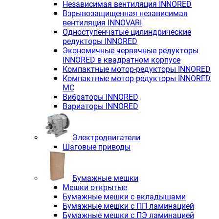
Независимая вентиляция INNORED
Взрывозащищенная независимая
вентиляция INNOVARI
Одноступенчатые цилиндрические
редукторы INNORED
Экономичные червячные редукторы
INNORED в квадратном корпусе
Компактные мотор-редукторы INNORED
Компактные мотор-редукторы INNORED
MC
Вибраторы INNORED
Вариаторы INNORED
Электродвигатели
Шаговые приводы
Бумажные мешки
Мешки открытые
Бумажные мешки с вкладышами
Бумажные мешки с ПП ламинацией
Бумажные мешки с ПЭ ламинацией