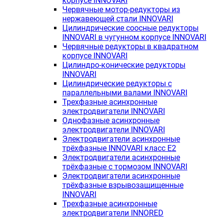
корпусе INNOVARI
Червячные мотор-редукторы из
нержавеющей стали INNOVARI
Цилиндрические соосные редукторы
INNOVARI в чугунном корпусе INNOVARI
Червячные редукторы в квадратном
корпусе INNOVARI
Цилиндро-конические редукторы
INNOVARI
Цилиндрические редукторы с
параллельными валами INNOVARI
Трехфазные асинхронные
электродвигатели INNOVARI
Однофазные асинхронные
электродвигатели INNOVARI
Электродвигатели асинхронные
трёхфазные INNOVARI класс E2
Электродвигатели асинхронные
трёхфазные с тормозом INNOVARI
Электродвигатели асинхронные
трёхфазные взрывозащищенные
INNOVARI
Трехфазные асинхронные
электродвигатели INNORED