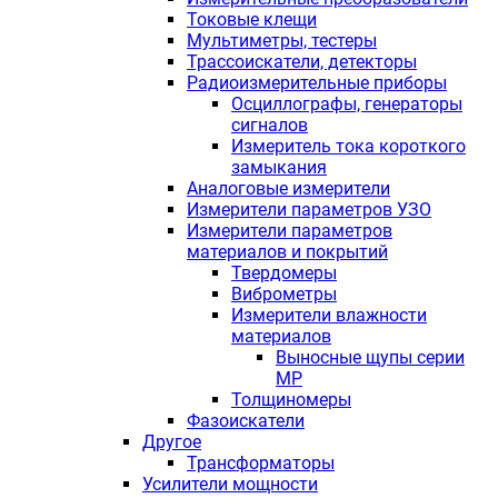
Токовые клещи
Мультиметры, тестеры
Трассоискатели, детекторы
Радиоизмерительные приборы
Осциллографы, генераторы
сигналов
Измеритель тока короткого
замыкания
Аналоговые измерители
Измерители параметров УЗО
Измерители параметров
материалов и покрытий
Твердомеры
Виброметры
Измерители влажности
материалов
Выносные щупы серии
МР
Толщиномеры
Фазоискатели
Другое
Трансформаторы
Усилители мощности