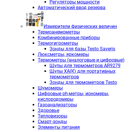
Регуляторы мощности
Автоматический ввод резерва
Измерители физических величин
Термоанемометры
Комбинированные приборы
Термогигрометры
Зонды для базы Testo Saveris
Люксметры, яркомеры
Термометры (аналоговые и цифровые)
Щупы для термометров AR9279
Щупы ХА(К) для портативных
термометров
Зонды для термометров Testo
Шумомеры
Цифровые ph-метры, иономеры,
кислородомеры
Газоанализаторы
Здоровье
Тепловизоры
Смарт-зонды
Элементы питания