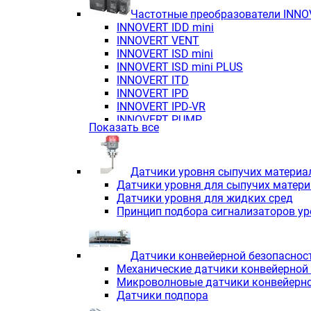
Частотные преобразователи INN
INNOVERT IDD mini
INNOVERT VENT
INNOVERT ISD mini
INNOVERT ISD mini PLUS
INNOVERT ITD
INNOVERT IРD
INNOVERT IРD-VR
INNOVERT PUMP
Показать все
Датчики уровня сыпучих материа
Датчики уровня для сыпучих матер
Датчики уровня для жидких сред
Принцип подбора сигнализаторов у
Датчики конвейерной безопаснос
Механические датчики конвейерной
Микроволновые датчики конвейерно
Датчики подпора