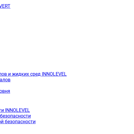
OVERT
лов и жидких сред INNOLEVEL
иалов
ровня
ти INNOLEVEL
 безопасности
й безопасности