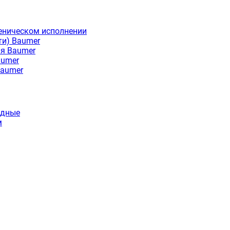
еническом исполнении
ти) Baumer
ия Baumer
aumer
Baumer
идные
м