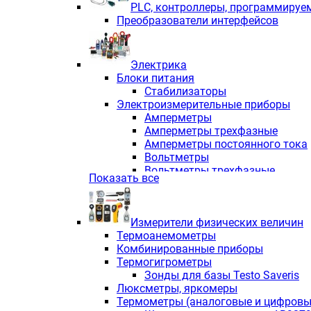
PLС, контроллеры, программируе
Преобразователи интерфейсов
Электрика
Блоки питания
Стабилизаторы
Электроизмерительные приборы
Амперметры
Амперметры трехфазные
Амперметры постоянного тока
Вольтметры
Вольтметры трехфазные
Показать все
Вольтметры постоянного тока
Частотомеры
Ваттметры
Измерители физических величин
Индикаторы аналоговых сигна
Термоанемометры
Измерители COS F
Комбинированные приборы
Комбинированные приборы од
Термогигрометры
Комбинированные приборы тр
Зонды для базы Testo Saveris
Комбинированные приборы пос
Люксметры, яркомеры
Анализаторы качества электро
Термометры (аналоговые и цифровы
Анализаторы мощности