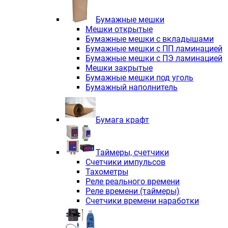
Электродвигатели асинхронные трё
Электродвигатели асинхронные тр
Бумажные мешки
Трехфазные асинхронные электродв
Мешки открытые
Независимая вентиляция INNORED
Бумажные мешки с вкладышами
Взрывозащищенная независимая ве
Бумажные мешки с ПП ламинацией
Одноступенчатые цилиндрические р
Бумажные мешки с ПЭ ламинацией
Экономичные червячные редукторы 
Мешки закрытые
Компактные мотор-редукторы INNO
Бумажные мешки под уголь
Компактные мотор-редукторы INNO
Бумажный наполнитель
Вибраторы INNORED
Вариаторы INNORED
Бумага крафт
Таймеры, счетчики
Счетчики импульсов
Тахометры
Реле реального времени
Реле времени (таймеры)
Счетчики времени наработки