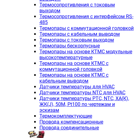
Термосопротивления с токовым
выходом
Термосопротивления с интерфейсом RS-
485
Термопары с коммутационной головкой
Термопары с кабельным выводом
Термопары с токовым выходом
Термопары бескорпусные
Термопары на основе КТМС модульные
высокотемпературные
Термопары на основе КТМС с
коммутационной головкой
Термопары на основе КТМС с
кабельным выводом
Датчики температуры для HVAC
Датчики температуры NTC для HVAC
Датчики температуры PTС, NTC, ХА(К),
ЖК(J), 50М, Pt100 по чертежам и
эскизам
Термокомплектующие
Провода компенсационные
Провода соединительные