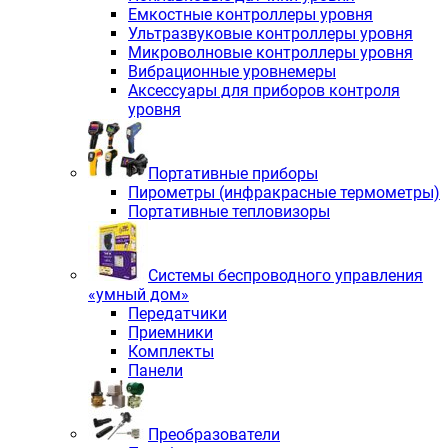
Емкостные контроллеры уровня
Ультразвуковые контроллеры уровня
Микроволновые контроллеры уровня
Вибрационные уровнемеры
Аксессуары для приборов контроля
уровня
Портативные приборы
Пирометры (инфракрасные термометры)
Портативные тепловизоры
Системы беспроводного управления
«умный дом»
Передатчики
Приемники
Комплекты
Панели
Преобразователи