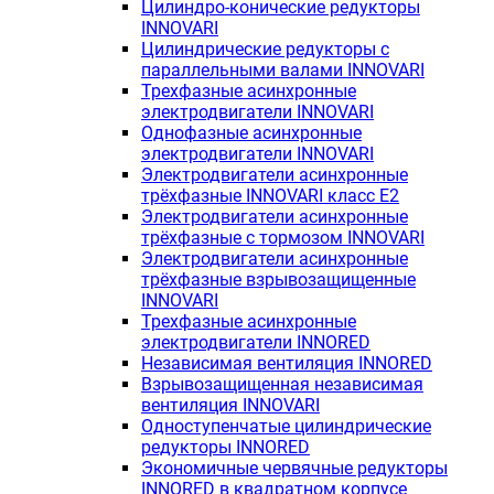
Цилиндро-конические редукторы
INNOVARI
Цилиндрические редукторы с
параллельными валами INNOVARI
Трехфазные асинхронные
электродвигатели INNOVARI
Однофазные асинхронные
электродвигатели INNOVARI
Электродвигатели асинхронные
трёхфазные INNOVARI класс E2
Электродвигатели асинхронные
трёхфазные с тормозом INNOVARI
Электродвигатели асинхронные
трёхфазные взрывозащищенные
INNOVARI
Трехфазные асинхронные
электродвигатели INNORED
Независимая вентиляция INNORED
Взрывозащищенная независимая
вентиляция INNOVARI
Одноступенчатые цилиндрические
редукторы INNORED
Экономичные червячные редукторы
INNORED в квадратном корпусе