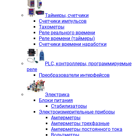
Таймеры, счетчики
Счетчики импульсов
Тахометры
Реле реального времени
Реле времени (таймеры)
Счетчики времени наработки
PLС, контроллеры, программируемые
реле
Преобразователи интерфейсов
Электрика
Блоки питания
Стабилизаторы
Электроизмерительные приборы
Амперметры
Амперметры трехфазные
Амперметры постоянного тока
Вольтметры