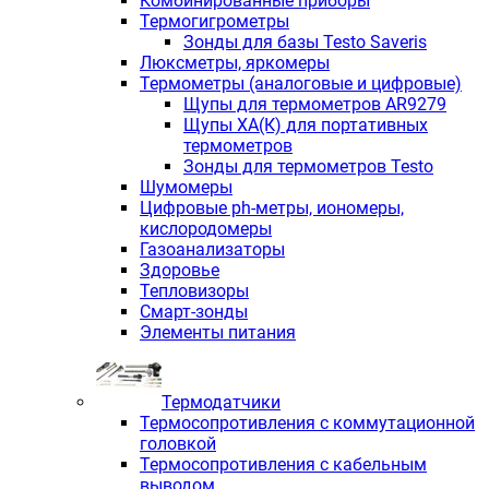
Комбинированные приборы
Термогигрометры
Зонды для базы Testo Saveris
Люксметры, яркомеры
Термометры (аналоговые и цифровые)
Щупы для термометров AR9279
Щупы ХА(К) для портативных
термометров
Зонды для термометров Testo
Шумомеры
Цифровые ph-метры, иономеры,
кислородомеры
Газоанализаторы
Здоровье
Тепловизоры
Смарт-зонды
Элементы питания
Термодатчики
Термосопротивления с коммутационной
головкой
Термосопротивления с кабельным
выводом