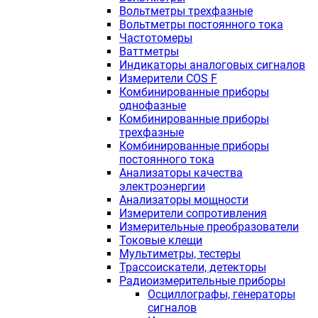
Вольтметры трехфазные
Вольтметры постоянного тока
Частотомеры
Ваттметры
Индикаторы аналоговых сигналов
Измерители COS F
Комбинированные приборы
однофазные
Комбинированные приборы
трехфазные
Комбинированные приборы
постоянного тока
Анализаторы качества
электроэнергии
Анализаторы мощности
Измерители сопротивления
Измерительные преобразователи
Токовые клещи
Мультиметры, тестеры
Трассоискатели, детекторы
Радиоизмерительные приборы
Осциллографы, генераторы
сигналов