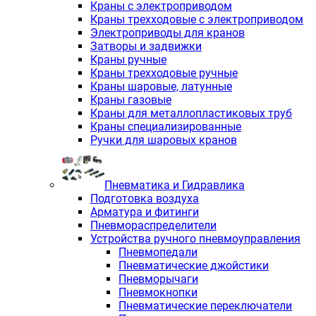
Краны с электроприводом
Краны трехходовые с электроприводом
Электроприводы для кранов
Затворы и задвижки
Краны ручные
Краны трехходовые ручные
Краны шаровые, латунные
Краны газовые
Краны для металлопластиковых труб
Краны специализированные
Ручки для шаровых кранов
Пневматика и Гидравлика
Подготовка воздуха
Арматура и фитинги
Пневмораспределители
Устройства ручного пневмоуправления
Пневмопедали
Пневматические джойстики
Пневморычаги
Пневмокнопки
Пневматические переключатели