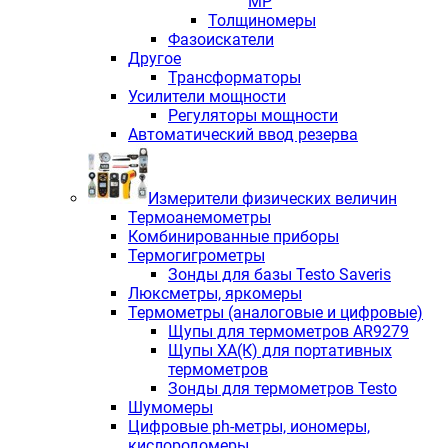
МР
Толщиномеры
Фазоискатели
Другое
Трансформаторы
Усилители мощности
Регуляторы мощности
Автоматический ввод резерва
Измерители физических величин
Термоанемометры
Комбинированные приборы
Термогигрометры
Зонды для базы Testo Saveris
Люксметры, яркомеры
Термометры (аналоговые и цифровые)
Щупы для термометров AR9279
Щупы ХА(К) для портативных
термометров
Зонды для термометров Testo
Шумомеры
Цифровые ph-метры, иономеры,
кислородомеры