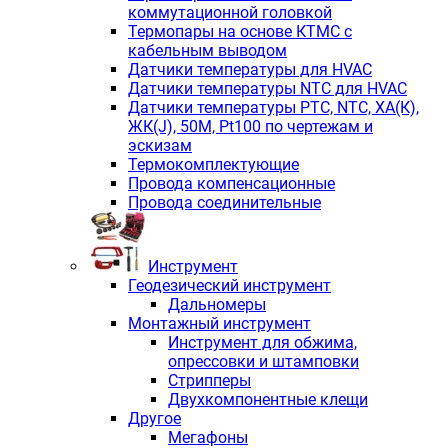
коммутационной головкой
Термопары на основе КТМС с
кабельным выводом
Датчики температуры для HVAC
Датчики температуры NTC для HVAC
Датчики температуры PTС, NTC, ХА(К),
ЖК(J), 50М, Pt100 по чертежам и
эскизам
Термокомплектующие
Провода компенсационные
Провода соединительные
Инструмент
Геодезический инструмент
Дальномеры
Монтажный инструмент
Инструмент для обжима,
опрессовки и штамповки
Стрипперы
Двухкомпонентные клещи
Другое
Мегафоны