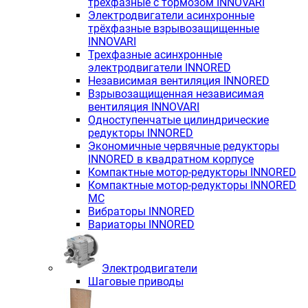
трёхфазные с тормозом INNOVARI
Электродвигатели асинхронные
трёхфазные взрывозащищенные
INNOVARI
Трехфазные асинхронные
электродвигатели INNORED
Независимая вентиляция INNORED
Взрывозащищенная независимая
вентиляция INNOVARI
Одноступенчатые цилиндрические
редукторы INNORED
Экономичные червячные редукторы
INNORED в квадратном корпусе
Компактные мотор-редукторы INNORED
Компактные мотор-редукторы INNORED
MC
Вибраторы INNORED
Вариаторы INNORED
Электродвигатели
Шаговые приводы