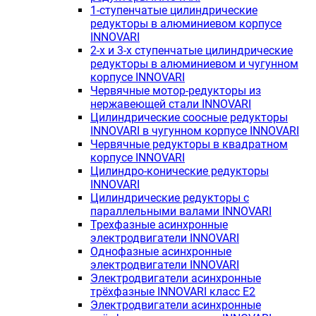
1-ступенчатые цилиндрические
редукторы в алюминиевом корпусе
INNOVARI
2-х и 3-х ступенчатые цилиндрические
редукторы в алюминиевом и чугунном
корпусе INNOVARI
Червячные мотор-редукторы из
нержавеющей стали INNOVARI
Цилиндрические соосные редукторы
INNOVARI в чугунном корпусе INNOVARI
Червячные редукторы в квадратном
корпусе INNOVARI
Цилиндро-конические редукторы
INNOVARI
Цилиндрические редукторы с
параллельными валами INNOVARI
Трехфазные асинхронные
электродвигатели INNOVARI
Однофазные асинхронные
электродвигатели INNOVARI
Электродвигатели асинхронные
трёхфазные INNOVARI класс E2
Электродвигатели асинхронные