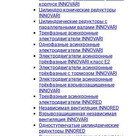
корпусе INNOVARI
Цилиндро-конические редукторы
INNOVARI
Цилиндрические редукторы с
параллельными валами INNOVARI
Трехфазные асинхронные
электродвигатели INNOVARI
Однофазные асинхронные
электродвигатели INNOVARI
Электродвигатели асинхронные
трёхфазные INNOVARI класс E2
Электродвигатели асинхронные
трёхфазные с тормозом INNOVARI
Электродвигатели асинхронные
трёхфазные взрывозащищенные
INNOVARI
Трехфазные асинхронные
электродвигатели INNORED
Независимая вентиляция INNORED
Взрывозащищенная независимая
вентиляция INNOVARI
Одноступенчатые цилиндрические
редукторы INNORED