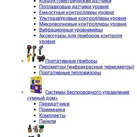
Кондуктометрические датчики
Поплавковые датчики уровня
Емкостные контроллеры уровня
Ультразвуковые контроллеры уровня
Микроволновые контроллеры уровня
Вибрационные уровнемеры
Аксессуары для приборов контроля
уровня
Портативные приборы
Пирометры (инфракрасные термометры)
Портативные тепловизоры
Системы беспроводного управления
«умный дом»
Передатчики
Приемники
Комплекты
Панели