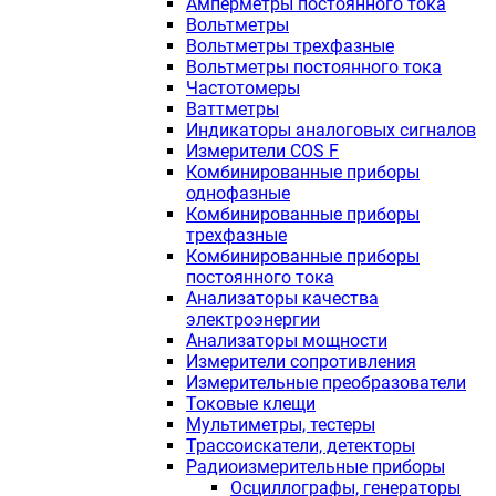
Амперметры постоянного тока
Вольтметры
Вольтметры трехфазные
Вольтметры постоянного тока
Частотомеры
Ваттметры
Индикаторы аналоговых сигналов
Измерители COS F
Комбинированные приборы
однофазные
Комбинированные приборы
трехфазные
Комбинированные приборы
постоянного тока
Анализаторы качества
электроэнергии
Анализаторы мощности
Измерители сопротивления
Измерительные преобразователи
Токовые клещи
Мультиметры, тестеры
Трассоискатели, детекторы
Радиоизмерительные приборы
Осциллографы, генераторы