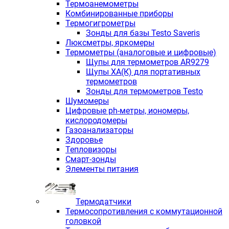
Термоанемометры
Комбинированные приборы
Термогигрометры
Зонды для базы Testo Saveris
Люксметры, яркомеры
Термометры (аналоговые и цифровые)
Щупы для термометров AR9279
Щупы ХА(К) для портативных
термометров
Зонды для термометров Testo
Шумомеры
Цифровые ph-метры, иономеры,
кислородомеры
Газоанализаторы
Здоровье
Тепловизоры
Смарт-зонды
Элементы питания
Термодатчики
Термосопротивления с коммутационной
головкой