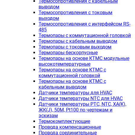
Термосопротивления с кабельным
выводом
Термосопротивления с токовым
выходом
Термосопротивления с интерфейсом RS-
485
Термопары с коммутационной головкой
Термопары с кабельным выводом
Термопары с токовым выходом
Термопары бескорпусные
Термопары на основе КТМС модульные
высокотемпературные
Термопары на основе КТМС с
коммутационной головкой
Термопары на основе КТМС с
кабельным выводом
Датчики температуры для HVAC
Датчики температуры NTC для HVAC
Датчики температуры PTС, NTC, ХА(К),
ЖК(J), 50М, Pt100 по чертежам и
эскизам
Термокомплектующие
Провода компенсационные
Провода соединительные