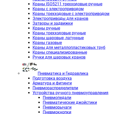
Краны ISO5211 трехходовые ручные
Краны с электроприводом
Краны трехходовые с электроприводом
Электроприводы для кранов
Затворы и задвижки
Краны ручные
Краны трехходовые ручные
Краны шаровые, латунные
Краны газовые
Краны для металлопластиковых труб
Краны специализированные
Ручки для шаровых кранов
Пневматика и Гидравлика
Подготовка воздуха
Арматура и фитинги
Пневмораспределители
Устройства ручного пневмоуправления
Пневмопедали
Пневматические джойстики
Пневморычаги
Пневмокнопки