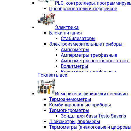
PLС, контроллеры, программируе
Преобразователи интерфейсов
Электрика
Блоки питания
Стабилизаторы
Электроизмерительные приборы
Амперметры
Амперметры трехфазные
Амперметры постоянного тока
Вольтметры
Вольтметры трехфазные
Показать все
Вольтметры постоянного тока
Частотомеры
Ваттметры
Измерители физических величин
Индикаторы аналоговых сигна
Термоанемометры
Измерители COS F
Комбинированные приборы
Комбинированные приборы од
Термогигрометры
Комбинированные приборы тр
Зонды для базы Testo Saveris
Комбинированные приборы пос
Люксметры, яркомеры
Анализаторы качества электро
Термометры (аналоговые и цифровы
Анализаторы мощности