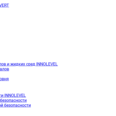
OVERT
лов и жидких сред INNOLEVEL
иалов
ровня
ти INNOLEVEL
 безопасности
й безопасности