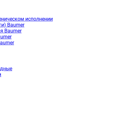
еническом исполнении
ти) Baumer
ия Baumer
aumer
Baumer
идные
м