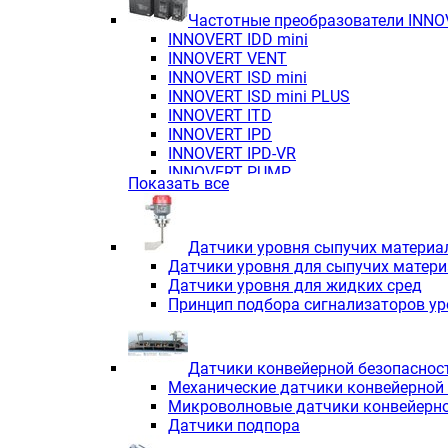
Частотные преобразователи INN
INNOVERT IDD mini
INNOVERT VENT
INNOVERT ISD mini
INNOVERT ISD mini PLUS
INNOVERT ITD
INNOVERT IРD
INNOVERT IРD-VR
INNOVERT PUMP
Показать все
Датчики уровня сыпучих материа
Датчики уровня для сыпучих матер
Датчики уровня для жидких сред
Принцип подбора сигнализаторов у
Датчики конвейерной безопаснос
Механические датчики конвейерной
Микроволновые датчики конвейерно
Датчики подпора