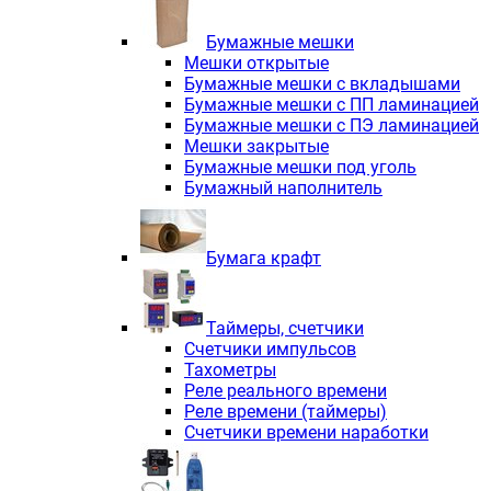
Электродвигатели асинхронные трё
Электродвигатели асинхронные тр
Бумажные мешки
Трехфазные асинхронные электродв
Мешки открытые
Независимая вентиляция INNORED
Бумажные мешки с вкладышами
Взрывозащищенная независимая ве
Бумажные мешки с ПП ламинацией
Одноступенчатые цилиндрические р
Бумажные мешки с ПЭ ламинацией
Экономичные червячные редукторы 
Мешки закрытые
Компактные мотор-редукторы INNO
Бумажные мешки под уголь
Компактные мотор-редукторы INNO
Бумажный наполнитель
Вибраторы INNORED
Вариаторы INNORED
Бумага крафт
Таймеры, счетчики
Счетчики импульсов
Тахометры
Реле реального времени
Реле времени (таймеры)
Счетчики времени наработки