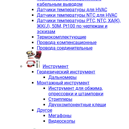
кабельным выводом
Датчики температуры для HVAC
Датчики температуры NTC для HVAC
Датчики температуры PTС, NTC, ХА(К),
ЖК(J), 50М, Pt100 по чертежам и
эскизам
Термокомплектующие
Провода компенсационные
Провода соединительные
Инструмент
Геодезический инструмент
Дальномеры
Монтажный инструмент
Инструмент для обжима,
опрессовки и штамповки
Стрипперы
Двухкомпонентные клещи
Другое
Мегафоны
Видеоскопы