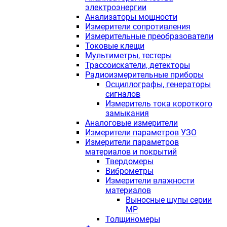
электроэнергии
Анализаторы мощности
Измерители сопротивления
Измерительные преобразователи
Токовые клещи
Мультиметры, тестеры
Трассоискатели, детекторы
Радиоизмерительные приборы
Осциллографы, генераторы
сигналов
Измеритель тока короткого
замыкания
Аналоговые измерители
Измерители параметров УЗО
Измерители параметров
материалов и покрытий
Твердомеры
Виброметры
Измерители влажности
материалов
Выносные щупы серии
МР
Толщиномеры