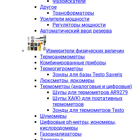
Фазоискатели
Другое
Трансформаторы
Усилители мощности
Регуляторы мощности
Автоматический ввод резерва
Измерители физических величин
Термоанемометры
Комбинированные приборы
Термогигрометры
Зонды для базы Testo Saveris
Люксметры, яркомеры
Термометры (аналоговые и цифровые)
Щупы для термометров AR9279
Щупы ХА(К) для портативных
термометров
Зонды для термометров Testo
Шумомеры
Цифровые ph-метры, иономеры,
кислородомеры
Газоанализаторы
Здоровье