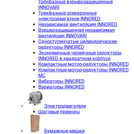
трёхфазные взрывозащищенные
INNOVARI
Трехфазные асинхронные
электродвигатели INNORED
Независимая вентиляция INNORED
Взрывозащищенная независимая
вентиляция INNOVARI
Одноступенчатые цилиндрические
редукторы INNORED
Экономичные червячные редукторы
INNORED в квадратном корпусе
Компактные мотор-редукторы INNORED
Компактные мотор-редукторы INNORED
MC
Вибраторы INNORED
Вариаторы INNORED
Электродвигатели
Шаговые приводы
Бумажные мешки