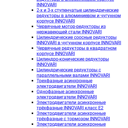
INNOVARI
2-х и 3-х ступенчатые цилиндрические
редукторы в алюминиевом и чугунном
корпусе INNOVARI
Червячные мотор-редукторы из
нержавеющей стали INNOVARI
Цилиндрические соосные редукторы
INNOVARI в чугунном корпусе INNOVARI
Червячные редукторы в квадратном
корпусе INNOVARI
Цилиндро-конические редукторы
INNOVARI
Цилиндрические редукторы с
параллельными валами INNOVARI
Трехфазные асинхронные
электродвигатели INNOVARI
Однофазные асинхронные
электродвигатели INNOVARI
Электродвигатели асинхронные
трёхфазные INNOVARI класс E2
Электродвигатели асинхронные
трёхфазные с тормозом INNOVARI
Электродвигатели асинхронные