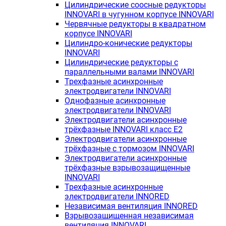
Цилиндрические соосные редукторы
INNOVARI в чугунном корпусе INNOVARI
Червячные редукторы в квадратном
корпусе INNOVARI
Цилиндро-конические редукторы
INNOVARI
Цилиндрические редукторы с
параллельными валами INNOVARI
Трехфазные асинхронные
электродвигатели INNOVARI
Однофазные асинхронные
электродвигатели INNOVARI
Электродвигатели асинхронные
трёхфазные INNOVARI класс E2
Электродвигатели асинхронные
трёхфазные с тормозом INNOVARI
Электродвигатели асинхронные
трёхфазные взрывозащищенные
INNOVARI
Трехфазные асинхронные
электродвигатели INNORED
Независимая вентиляция INNORED
Взрывозащищенная независимая
вентиляция INNOVARI