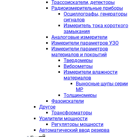
Трассоискатели, детекторы
Радиоизмерительные приборы
Осциллографы, генераторы
сигналов
Измеритель тока короткого
замыкания
Аналоговые измерители
Измерители параметров УЗО
Измерители параметров
материалов и покрытий
Твердомеры
Виброметры
Измерители влажности
материалов
Выносные щупы серии
МР
Толщиномеры
Фазоискатели
Другое
Трансформаторы
Усилители мощности
Регуляторы мощности
Автоматический ввод резерва