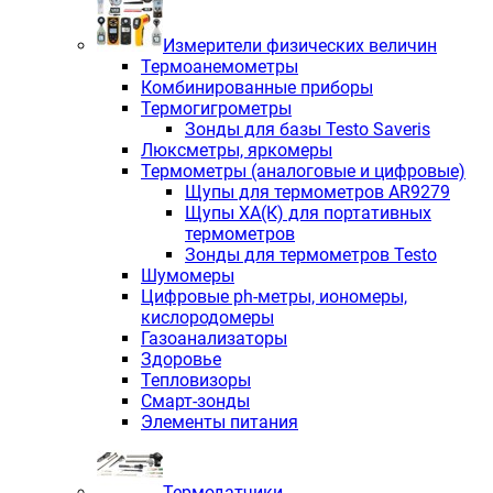
Измерители физических величин
Термоанемометры
Комбинированные приборы
Термогигрометры
Зонды для базы Testo Saveris
Люксметры, яркомеры
Термометры (аналоговые и цифровые)
Щупы для термометров AR9279
Щупы ХА(К) для портативных
термометров
Зонды для термометров Testo
Шумомеры
Цифровые ph-метры, иономеры,
кислородомеры
Газоанализаторы
Здоровье
Тепловизоры
Смарт-зонды
Элементы питания
Термодатчики