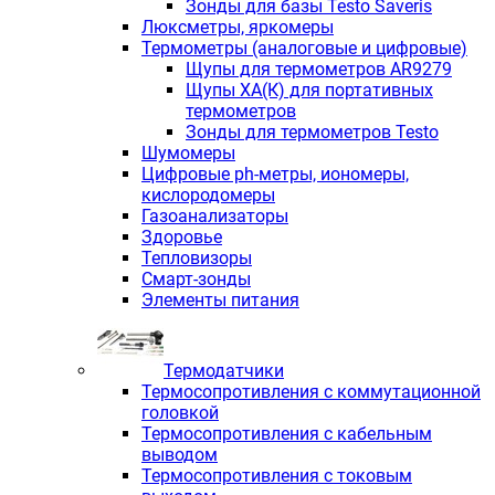
Зонды для базы Testo Saveris
Люксметры, яркомеры
Термометры (аналоговые и цифровые)
Щупы для термометров AR9279
Щупы ХА(К) для портативных
термометров
Зонды для термометров Testo
Шумомеры
Цифровые ph-метры, иономеры,
кислородомеры
Газоанализаторы
Здоровье
Тепловизоры
Смарт-зонды
Элементы питания
Термодатчики
Термосопротивления с коммутационной
головкой
Термосопротивления с кабельным
выводом
Термосопротивления с токовым