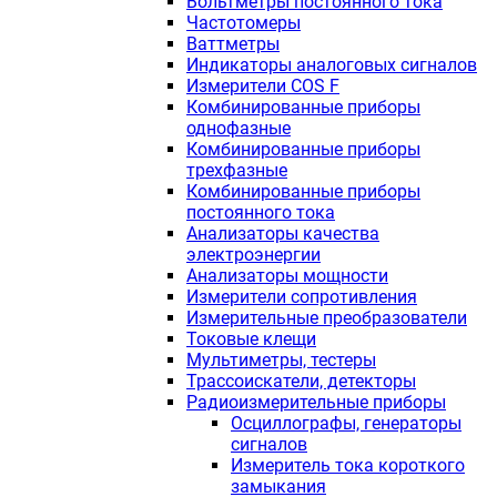
Вольтметры постоянного тока
Частотомеры
Ваттметры
Индикаторы аналоговых сигналов
Измерители COS F
Комбинированные приборы
однофазные
Комбинированные приборы
трехфазные
Комбинированные приборы
постоянного тока
Анализаторы качества
электроэнергии
Анализаторы мощности
Измерители сопротивления
Измерительные преобразователи
Токовые клещи
Мультиметры, тестеры
Трассоискатели, детекторы
Радиоизмерительные приборы
Осциллографы, генераторы
сигналов
Измеритель тока короткого
замыкания