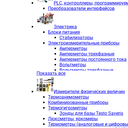
PLС, контроллеры, программируе
Преобразователи интерфейсов
Электрика
Блоки питания
Стабилизаторы
Электроизмерительные приборы
Амперметры
Амперметры трехфазные
Амперметры постоянного тока
Вольтметры
Вольтметры трехфазные
Показать все
Вольтметры постоянного тока
Частотомеры
Ваттметры
Измерители физических величин
Индикаторы аналоговых сигна
Термоанемометры
Измерители COS F
Комбинированные приборы
Комбинированные приборы од
Термогигрометры
Комбинированные приборы тр
Зонды для базы Testo Saveris
Комбинированные приборы пос
Люксметры, яркомеры
Анализаторы качества электро
Термометры (аналоговые и цифровы
Анализаторы мощности