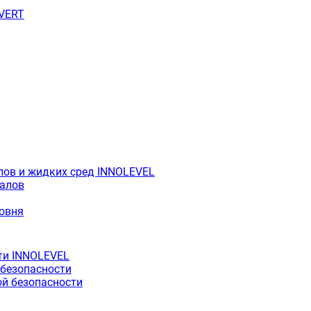
OVERT
лов и жидких сред INNOLEVEL
иалов
ровня
ти INNOLEVEL
 безопасности
й безопасности