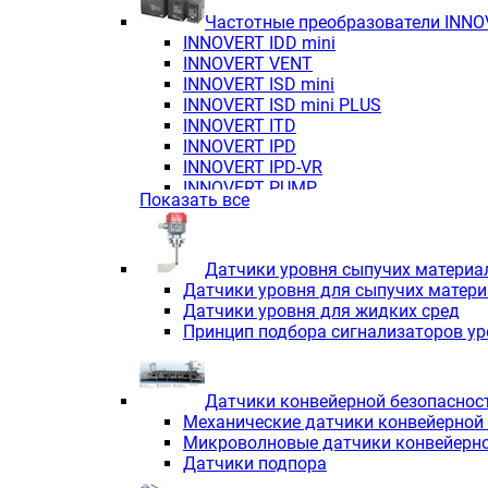
Частотные преобразователи INN
INNOVERT IDD mini
INNOVERT VENT
INNOVERT ISD mini
INNOVERT ISD mini PLUS
INNOVERT ITD
INNOVERT IРD
INNOVERT IРD-VR
INNOVERT PUMP
Показать все
Датчики уровня сыпучих материа
Датчики уровня для сыпучих матер
Датчики уровня для жидких сред
Принцип подбора сигнализаторов у
Датчики конвейерной безопаснос
Механические датчики конвейерной
Микроволновые датчики конвейерно
Датчики подпора