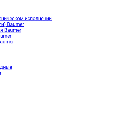
еническом исполнении
ти) Baumer
ия Baumer
aumer
Baumer
идные
м