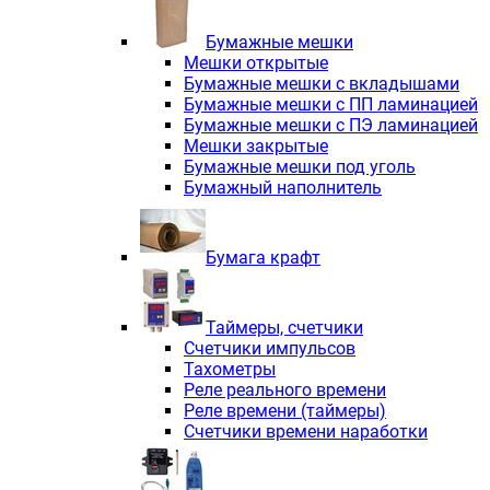
Электродвигатели асинхронные трё
Электродвигатели асинхронные тр
Бумажные мешки
Трехфазные асинхронные электродв
Мешки открытые
Независимая вентиляция INNORED
Бумажные мешки с вкладышами
Взрывозащищенная независимая ве
Бумажные мешки с ПП ламинацией
Одноступенчатые цилиндрические р
Бумажные мешки с ПЭ ламинацией
Экономичные червячные редукторы 
Мешки закрытые
Компактные мотор-редукторы INNO
Бумажные мешки под уголь
Компактные мотор-редукторы INNO
Бумажный наполнитель
Вибраторы INNORED
Вариаторы INNORED
Бумага крафт
Таймеры, счетчики
Счетчики импульсов
Тахометры
Реле реального времени
Реле времени (таймеры)
Счетчики времени наработки