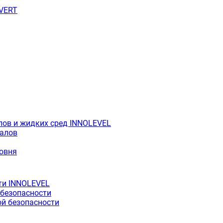
OVERT
лов и жидких сред INNOLEVEL
иалов
ровня
ти INNOLEVEL
 безопасности
й безопасности