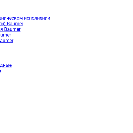
еническом исполнении
ти) Baumer
ия Baumer
aumer
Baumer
идные
м