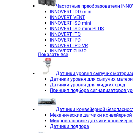
Частотные преобразователи INN
INNOVERT IDD mini
INNOVERT VENT
INNOVERT ISD mini
INNOVERT ISD mini PLUS
INNOVERT ITD
INNOVERT IРD
INNOVERT IРD-VR
INNOVERT PUMP
Показать все
Датчики уровня сыпучих материа
Датчики уровня для сыпучих матер
Датчики уровня для жидких сред
Принцип подбора сигнализаторов у
Датчики конвейерной безопаснос
Механические датчики конвейерной
Микроволновые датчики конвейерно
Датчики подпора