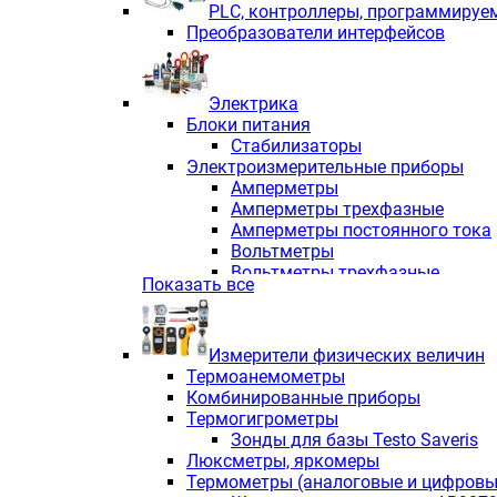
PLС, контроллеры, программируе
Преобразователи интерфейсов
Электрика
Блоки питания
Стабилизаторы
Электроизмерительные приборы
Амперметры
Амперметры трехфазные
Амперметры постоянного тока
Вольтметры
Вольтметры трехфазные
Показать все
Вольтметры постоянного тока
Частотомеры
Ваттметры
Измерители физических величин
Индикаторы аналоговых сигна
Термоанемометры
Измерители COS F
Комбинированные приборы
Комбинированные приборы од
Термогигрометры
Комбинированные приборы тр
Зонды для базы Testo Saveris
Комбинированные приборы пос
Люксметры, яркомеры
Анализаторы качества электро
Термометры (аналоговые и цифровы
Анализаторы мощности