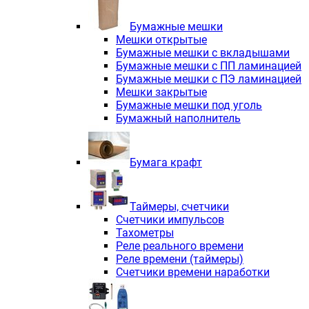
Электродвигатели асинхронные трё
Электродвигатели асинхронные тр
Бумажные мешки
Трехфазные асинхронные электродв
Мешки открытые
Независимая вентиляция INNORED
Бумажные мешки с вкладышами
Взрывозащищенная независимая ве
Бумажные мешки с ПП ламинацией
Одноступенчатые цилиндрические р
Бумажные мешки с ПЭ ламинацией
Экономичные червячные редукторы 
Мешки закрытые
Компактные мотор-редукторы INNO
Бумажные мешки под уголь
Компактные мотор-редукторы INNO
Бумажный наполнитель
Вибраторы INNORED
Вариаторы INNORED
Бумага крафт
Таймеры, счетчики
Счетчики импульсов
Тахометры
Реле реального времени
Реле времени (таймеры)
Счетчики времени наработки