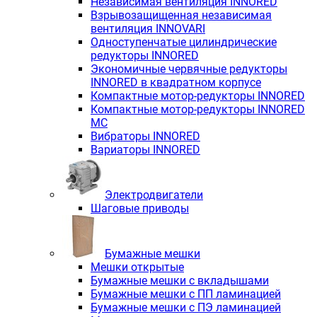
Независимая вентиляция INNORED
Взрывозащищенная независимая
вентиляция INNOVARI
Одноступенчатые цилиндрические
редукторы INNORED
Экономичные червячные редукторы
INNORED в квадратном корпусе
Компактные мотор-редукторы INNORED
Компактные мотор-редукторы INNORED
MC
Вибраторы INNORED
Вариаторы INNORED
Электродвигатели
Шаговые приводы
Бумажные мешки
Мешки открытые
Бумажные мешки с вкладышами
Бумажные мешки с ПП ламинацией
Бумажные мешки с ПЭ ламинацией