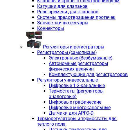
Клапаны и краны с электроприводом
Катушки для клапанов
Реле времени для клапанов
Системы предотвращения протечек
Запчасти и аксессуары
Коннекторы
Регуляторы и регистраторы
Регистраторы (самописцы)
Электронные (безбумажные)
Автономные регистраторы
физических величин
Комплектующие для регистраторов
Регуляторы универсальные
Цифровые 1-2-канальные
Термостаты (регуляторы
аналоговые)
Цифровые графические
Цифровые многоканальные
Датчики для АРГО-D
Терморегуляторы и термостаты для
теплого пола
Датчики температуры для