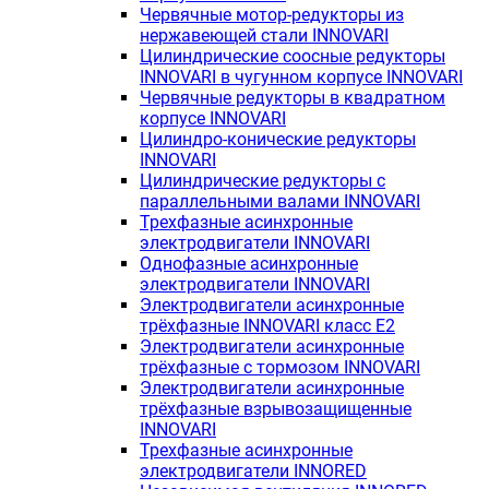
Червячные мотор-редукторы из
нержавеющей стали INNOVARI
Цилиндрические соосные редукторы
INNOVARI в чугунном корпусе INNOVARI
Червячные редукторы в квадратном
корпусе INNOVARI
Цилиндро-конические редукторы
INNOVARI
Цилиндрические редукторы с
параллельными валами INNOVARI
Трехфазные асинхронные
электродвигатели INNOVARI
Однофазные асинхронные
электродвигатели INNOVARI
Электродвигатели асинхронные
трёхфазные INNOVARI класс E2
Электродвигатели асинхронные
трёхфазные с тормозом INNOVARI
Электродвигатели асинхронные
трёхфазные взрывозащищенные
INNOVARI
Трехфазные асинхронные
электродвигатели INNORED