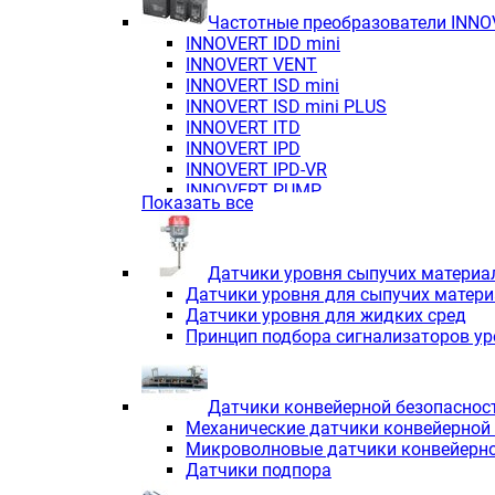
Частотные преобразователи INN
INNOVERT IDD mini
INNOVERT VENT
INNOVERT ISD mini
INNOVERT ISD mini PLUS
INNOVERT ITD
INNOVERT IРD
INNOVERT IРD-VR
INNOVERT PUMP
Показать все
Датчики уровня сыпучих материа
Датчики уровня для сыпучих матер
Датчики уровня для жидких сред
Принцип подбора сигнализаторов у
Датчики конвейерной безопаснос
Механические датчики конвейерной
Микроволновые датчики конвейерно
Датчики подпора