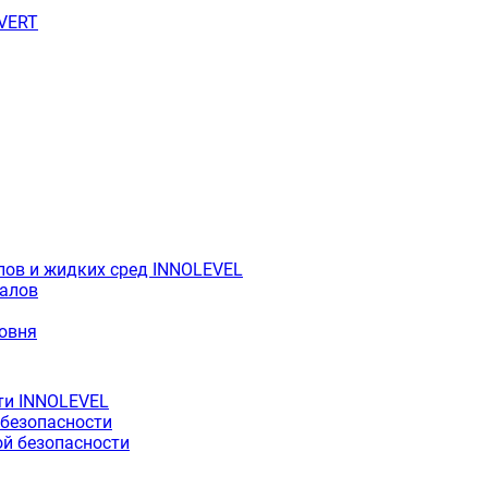
OVERT
лов и жидких сред INNOLEVEL
иалов
ровня
ти INNOLEVEL
 безопасности
й безопасности