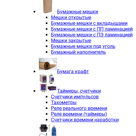
Электродвигатели асинхронные трё
Электродвигатели асинхронные тр
Бумажные мешки
Трехфазные асинхронные электродв
Мешки открытые
Независимая вентиляция INNORED
Бумажные мешки с вкладышами
Взрывозащищенная независимая ве
Бумажные мешки с ПП ламинацией
Одноступенчатые цилиндрические р
Бумажные мешки с ПЭ ламинацией
Экономичные червячные редукторы 
Мешки закрытые
Компактные мотор-редукторы INNO
Бумажные мешки под уголь
Компактные мотор-редукторы INNO
Бумажный наполнитель
Вибраторы INNORED
Вариаторы INNORED
Бумага крафт
Таймеры, счетчики
Счетчики импульсов
Тахометры
Реле реального времени
Реле времени (таймеры)
Счетчики времени наработки