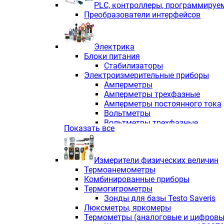
PLС, контроллеры, программируе
Преобразователи интерфейсов
Электрика
Блоки питания
Стабилизаторы
Электроизмерительные приборы
Амперметры
Амперметры трехфазные
Амперметры постоянного тока
Вольтметры
Вольтметры трехфазные
Показать все
Вольтметры постоянного тока
Частотомеры
Ваттметры
Измерители физических величин
Индикаторы аналоговых сигна
Термоанемометры
Измерители COS F
Комбинированные приборы
Комбинированные приборы од
Термогигрометры
Комбинированные приборы тр
Зонды для базы Testo Saveris
Комбинированные приборы пос
Люксметры, яркомеры
Анализаторы качества электро
Термометры (аналоговые и цифровы
Анализаторы мощности