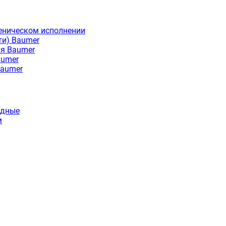
еническом исполнении
ти) Baumer
ия Baumer
aumer
Baumer
идные
м