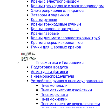
Краны с электроприводом
Краны трехходовые с электроприводом
Электроприводы для кранов
Затворы и задвижки
Краны ручные
Краны трехходовые ручные
Краны шаровые, латунные
Краны газовые
Краны для металлопластиковых труб
Краны специализированные
Ручки для шаровых кранов
Пневматика и Гидравлика
Подготовка воздуха
Арматура и фитинги
Пневмораспределители
Устройства ручного пневмоуправления
Пневмопедали
Пневматические джойстики
Пневморычаги
Пневмокнопки
Пневматические переключатели