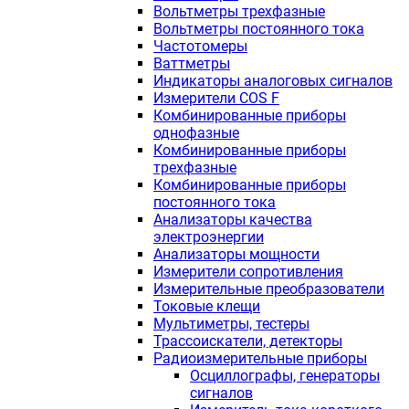
Вольтметры трехфазные
Вольтметры постоянного тока
Частотомеры
Ваттметры
Индикаторы аналоговых сигналов
Измерители COS F
Комбинированные приборы
однофазные
Комбинированные приборы
трехфазные
Комбинированные приборы
постоянного тока
Анализаторы качества
электроэнергии
Анализаторы мощности
Измерители сопротивления
Измерительные преобразователи
Токовые клещи
Мультиметры, тестеры
Трассоискатели, детекторы
Радиоизмерительные приборы
Осциллографы, генераторы
сигналов