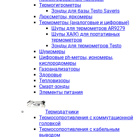
Термогигрометры
Зонды для базы Testo Saveris
Люксметры, яркомеры
Термометры (аналоговые и цифровые)
Щупы для термометров AR9279
Щупы ХА(К) для портативных
термометров
Зонды для термометров Testo
Шумомеры
Цифровые ph-метры, иономеры,
кислородомеры
Газоанализаторы
Здоровье
Тепловизоры
Смарт-зонды
Элементы питания
Термодатчики
Термосопротивления с коммутационной
головкой
Термосопротивления с кабельным
выводом