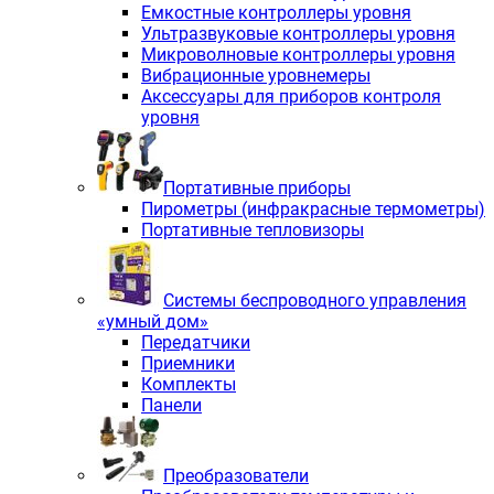
Емкостные контроллеры уровня
Ультразвуковые контроллеры уровня
Микроволновые контроллеры уровня
Вибрационные уровнемеры
Аксессуары для приборов контроля
уровня
Портативные приборы
Пирометры (инфракрасные термометры)
Портативные тепловизоры
Системы беспроводного управления
«умный дом»
Передатчики
Приемники
Комплекты
Панели
Преобразователи