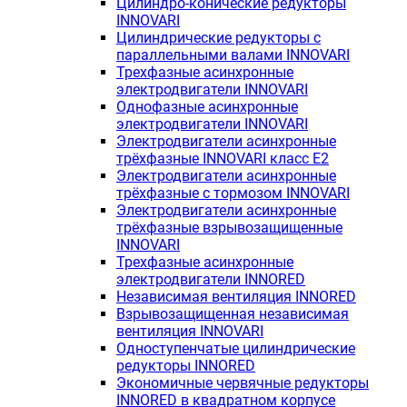
Цилиндро-конические редукторы
INNOVARI
Цилиндрические редукторы с
параллельными валами INNOVARI
Трехфазные асинхронные
электродвигатели INNOVARI
Однофазные асинхронные
электродвигатели INNOVARI
Электродвигатели асинхронные
трёхфазные INNOVARI класс E2
Электродвигатели асинхронные
трёхфазные с тормозом INNOVARI
Электродвигатели асинхронные
трёхфазные взрывозащищенные
INNOVARI
Трехфазные асинхронные
электродвигатели INNORED
Независимая вентиляция INNORED
Взрывозащищенная независимая
вентиляция INNOVARI
Одноступенчатые цилиндрические
редукторы INNORED
Экономичные червячные редукторы
INNORED в квадратном корпусе