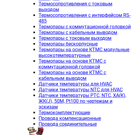
Термосопротивления с токовым
выходом
Термосопротивления с интерфейсом RS-
485
Термопары с коммутационной головкой
Термопары с кабельным выводом
Термопары с токовым выходом
Термопары бескорпусные
Термопары на основе КТМС модульные
высокотемпературные
Термопары на основе КТМС с
коммутационной головкой
Термопары на основе КТМС с
кабельным выводом
Датчики температуры для HVAC
Датчики температуры NTC для HVAC
Датчики температуры PTС, NTC, ХА(К),
ЖК(J), 50М, Pt100 по чертежам и
эскизам
Термокомплектующие
Провода компенсационные
Провода соединительные