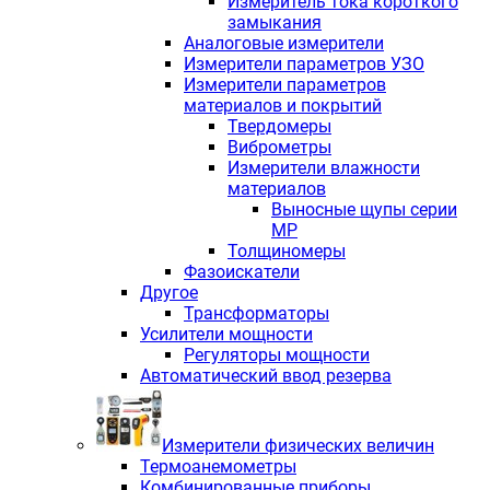
Измеритель тока короткого
замыкания
Аналоговые измерители
Измерители параметров УЗО
Измерители параметров
материалов и покрытий
Твердомеры
Виброметры
Измерители влажности
материалов
Выносные щупы серии
МР
Толщиномеры
Фазоискатели
Другое
Трансформаторы
Усилители мощности
Регуляторы мощности
Автоматический ввод резерва
Измерители физических величин
Термоанемометры
Комбинированные приборы